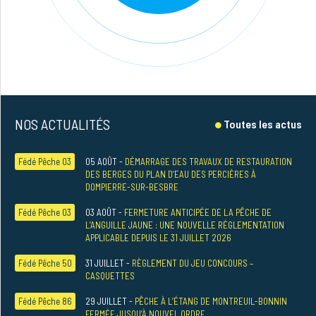
NOS ACTUALITÉS
Toutes les actus
Fédé Pêche 03
05 AOÛT -
DÉMARRAGE DES TRAVAUX DE RESTAURATION
DES BERGES DU PLAN D’EAU DES PERCIÈRES À
DOMPIERRE-SUR-BESBRE
Fédé Pêche 03
03 AOÛT -
FERMETURE ANTICIPÉE DE LA PÊCHE DE
L’ANGUILLE JAUNE : UNE NOUVELLE RÉGLEMENTATION
APPLICABLE DEPUIS LE 31 JUILLET 2026
Fédé Pêche 50
31 JUILLET -
RÈGLEMENT DU JEU CONCOURS –
CASQUETTES
Fédé Pêche 86
29 JUILLET -
PÊCHE À L’ÉTANG DE MONTREUIL-BONNIN
FERMÉE JUSQU’À NOUVEL ORDRE